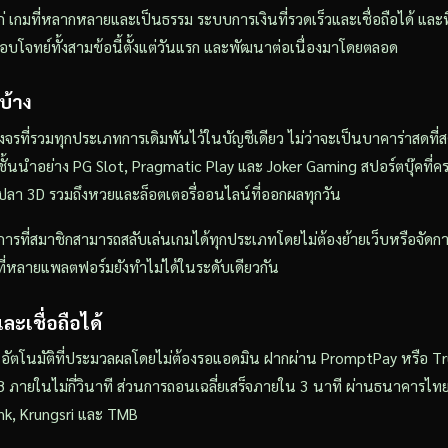
ก่ เกมที่หลากหลายและเป็นธรรม ระบบการเงินที่รวดเร็วและเชื่อถือได้ และ
ตอบโจทย์ทั้งสามข้อนี้ตั้งแต่วันแรก และพัฒนาต่อเนื่องมาโดยตลอด
บ้าง
ที่รวมทุกประเภทการเดิมพันไว้ในบัญชีเดียว ไม่ว่าจะเป็นบาคาร่าสดที่ส
ั้นนำอย่าง PG Slot, Pragmatic Play และ Joker Gaming สปอร์ตบุ๊คที่
ปลา 3D รวมถึงหวยและล็อตเตอรี่ออนไลน์ที่ออกผลทุกวัน
อการที่สมาชิกสามารถสลับเล่นเกมได้ทุกประเภทโดยไม่ต้องย้ายเว็บหรือจัดก
่งที่หลายแพลตฟอร์มยังทำไม่ได้ในระดับเดียวกัน
ละเชื่อถือได้
โนมัติที่ประมวลผลโดยไม่ต้องรอแอดมิน ฝากผ่าน PromptPay หรือ Tr
68 ภายในไม่กี่วินาที ส่วนการถอนเฉลี่ยเสร็จภายใน 3 นาที ผ่านธนาคารไท
nk, Krungsri และ TMB