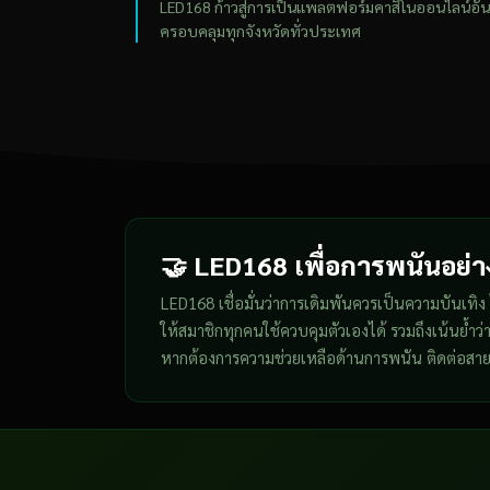
LED168 ก้าวสู่การเป็นแพลตฟอร์มคาสิโนออนไลน์อั
ครอบคลุมทุกจังหวัดทั่วประเทศ
🤝 LED168 เพื่อการพนันอย่า
LED168 เชื่อมั่นว่าการเดิมพันควรเป็นความบันเทิง 
ให้สมาชิกทุกคนใช้ควบคุมตัวเองได้ รวมถึงเน้นย้ำว่า
หากต้องการความช่วยเหลือด้านการพนัน ติดต่อสา