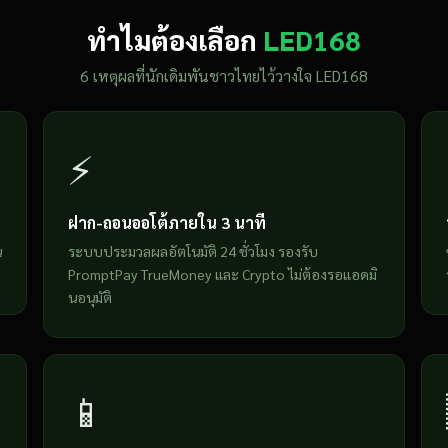
ทำไมต้องเลือก
LED168
6 เหตุผลที่นักเดิมพันชาวไทยไว้วางใจ LED168
⚡
ฝาก-ถอนออโต้ภายใน 3 นาที
น
ระบบประมวลผลอัตโนมัติ 24 ชั่วโมง รองรับ
PromptPay TrueMoney และ Crypto ไม่ต้องรอแอดมิ
นอนุมัติ
📱