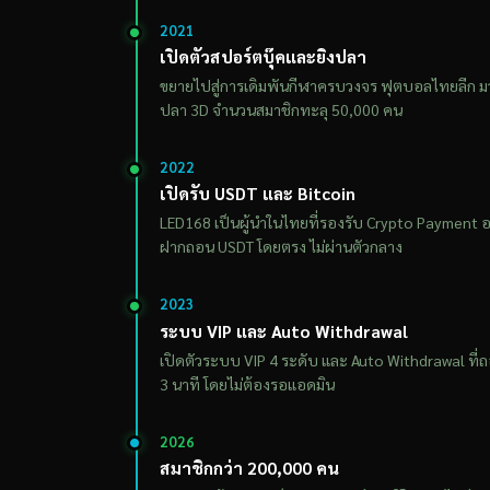
2021
เปิดตัวสปอร์ตบุ๊คและยิงปลา
ขยายไปสู่การเดิมพันกีฬาครบวงจร ฟุตบอลไทยลีก ม
ปลา 3D จำนวนสมาชิกทะลุ 50,000 คน
2022
เปิดรับ USDT และ Bitcoin
LED168 เป็นผู้นำในไทยที่รองรับ Crypto Payment อ
ฝากถอน USDT โดยตรง ไม่ผ่านตัวกลาง
2023
ระบบ VIP และ Auto Withdrawal
เปิดตัวระบบ VIP 4 ระดับ และ Auto Withdrawal ที่ถ
3 นาที โดยไม่ต้องรอแอดมิน
2026
สมาชิกกว่า 200,000 คน