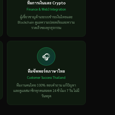
ทีมการเงินและ Crypto
Finance & Web3 Integration
ผู้เชี่ยวชาญด้านระบบชำระเงินไทยและ
Blockchain ดูแลความปลอดภัยและความ
รวดเร็วของทุกธุรกรรม
🎧
ทีมซัพพอร์ตภาษาไทย
Customer Success Thailand
ทีมงานคนไทย 100% ตอบคำถาม แก้ปัญหา
และดูแลสมาชิกทุกคนตลอด 24 ชั่วโมง 7 วัน ไม่มี
วันหยุด