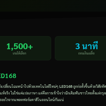
1,500+
3 นาที
เกมให้เลือก
ถอนเงินเฉลี่ย
D168
ลังเปลี่ยนโฉมหน้าไปด้วยเทคโนโลยีใหม่ๆ
LED168
ถูกก่อตั้งขึ้นด้วยวิสัยท
ท้จริง ไม่ใช่แค่แปลภาษา แต่คือการเข้าใจว่านักเดิมพันชาวไทยตั้งแต่กรุง
รอะไรจากแพลตฟอร์มคาสิโนออนไลน์กันแน่