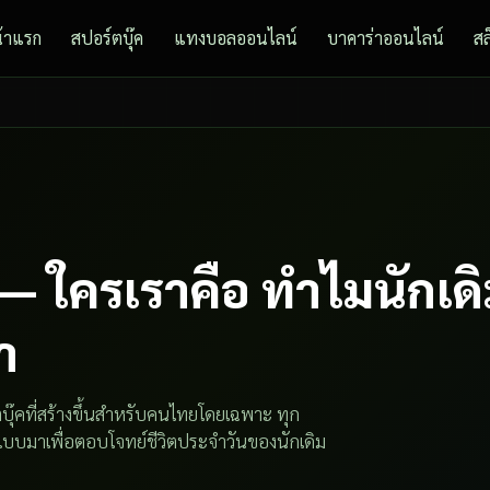
้าแรก
สปอร์ตบุ๊ค
แทงบอลออนไลน์
บาคาร่าออนไลน์
ส
— ใครเราคือ ทำไมนักเ
า
๊คที่สร้างขึ้นสำหรับคนไทยโดยเฉพาะ ทุก
แบบมาเพื่อตอบโจทย์ชีวิตประจำวันของนักเดิม