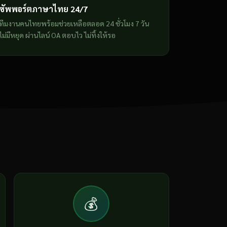
ซัพพอร์ตภาษาไทย 24/7
ทีมงานคนไทยพร้อมช่วยเหลือตลอด 24 ชั่วโมง 7 วัน
ไม่มีหยุด ผ่านไลน์ OA ตอบไว ไม่ทิ้งให้รอ
💰