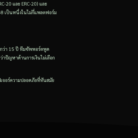
TRC-20 และ ERC-20) และ
8 เป็นหนึ่งในไม่กี่แพลตฟอร์ม
่า 15 ปี ทีมซัพพอร์ตพูด
ว่าปัญหาด้านการเงินไม่เลือก
ีเจอร์ความปลอดภัยที่ทันสมัย