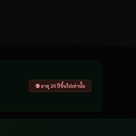
🔞 อายุ 20 ปีขึ้นไปเท่านั้น